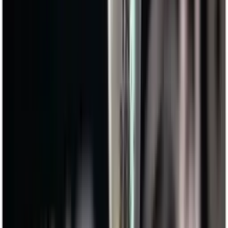
com respeito e profissionalismo. A atitude de Richarlison em se
desculpar publicamente é um exemplo de maturidade e
profissionalismo.
Richarlison foi apontado como um dos melhores jogadores do Brasil
durante a Copa do Mundo do Catar, o jogador fez gol na estreia e
um dos gols mais bonitos da competição, apesar da derrota precoce
nas quartas de final contra a Croácia, o jogar saiu em alta do torneio.
Richarlison contra Martinelli
O atacante do Tottenham, se recusou a pegar na mão de Gabriel
Martinelli durante o jogo entre as equipes, o vídeo que mostra a cena
chamou atenção de todo o mundo e muitos apostavam em uma briga
entre eles. Mas o jogador usou as redes sociais para postar uma
montagem com os dois se abraçando e pediu desculpas.