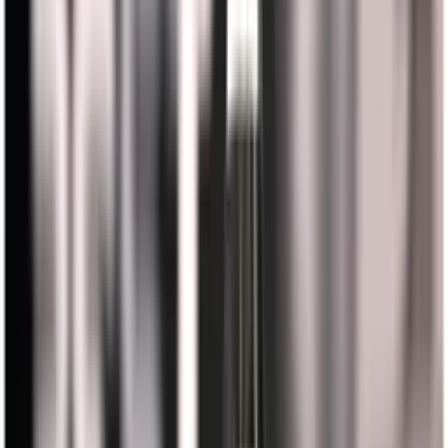
Treinador argentino estava livre no mercado mas não atraiu mercado
brasileiro
Essa é a Campeã Mundial que a Seleção Brasileira
vai enfrentar e não é a Argentina
CBF confirmou amistosos da Seleção nas datas FIFAS de março de
2024
Ele não é brasileiro nem argentino e está entre as 10
transferências mais caras da história
Moisés Caicedo chega ao Chelsea em transferência recorde
Karma pela demissão de Messi e Neymar, o terrível
momento que o PSG atravessa
Neymar e Messi deixaram o PSG na última temporada
Mbappé disse que ama Cristiano Ronaldo, mas
agora disse isso sobre Lionel Messi