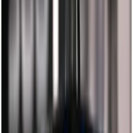
Perfil oficial no Facebook