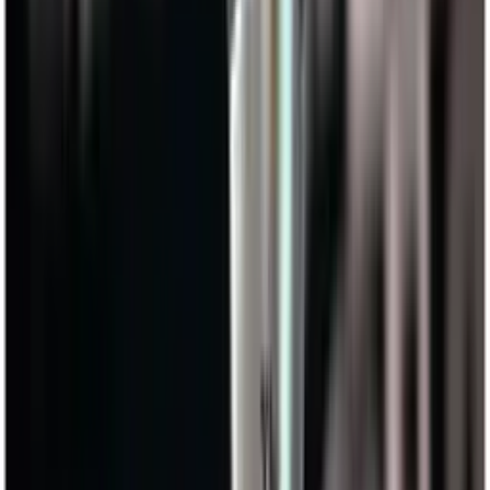
deu Luis Suárez no Grêmio
Ele estragou o grande sonho de Neymar e agora pode ser
companheiro do craque
É importante lembrar que, apesar de competitividade, as partidas de
futebol são jogadas entre atletas profissionais e é importante tratá-los