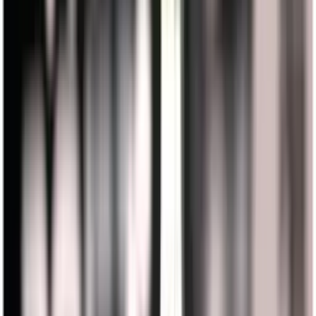
Tags
#
Richarlison
#
Corinthians
Mais recentes
A empresa que investirá 1 bilhão de dólares para
patrocinar o Brasil
A empresa que investirá 1 bilhão de dólares para patrocinar o Brasil
Ganhou Copa do Mundo, é dono do Cruzeiro e foi
isso que acharam nas contas de Ronaldo
Ex-astro da Seleção Brasileira é acusado de ‘blindagem patrimonial’
por fundo de investimentos
Libertadores do Fluminense cria problema para
Riquelme, Boca Juniors não acredita