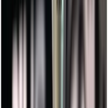
Por
Tomas Porto
- El Futbolero Ecuador
Compartilhar artigo