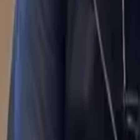
Jogou com Neymar, o brasileiro que pode 
Jogador convocado por Dorival Jr pode estar a caminho de gigante in
Romario Paz
Autor