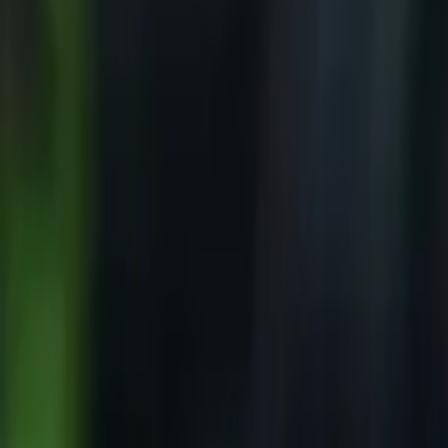
INÍCIO
VÍDEOS
SÉRIE A
JOGADORES
EQUIPE
CONHEÇA-NOS
QUEM SOMOS
CONTATO
Buscar no site