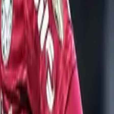
feira (13)